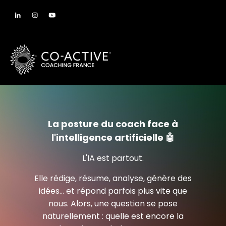
La posture du coach face à
l'intelligence artificielle 🤖
L'IA est partout.
Elle rédige, résume, analyse, génère des
idées… et répond parfois plus vite que
nous. Alors, une question se pose
naturellement : quelle est encore la