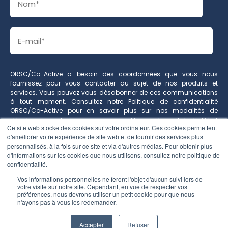
ORSC/Co-Active a besoin des coordonnées que vous nous
fournissez pour vous contacter au sujet de nos produits et
services. Vous pouvez vous désabonner de ces communications
à tout moment. Consultez notre Politique de confidentialité
ORSC
/
Co-Active
pour en savoir plus sur nos modalités de
désabonnement, ainsi que sur nos politiques de confidentialité et
Ce site web stocke des cookies sur votre ordinateur. Ces cookies permettent
sur notre engagement vis-à-vis de la protection et de la vie privée.
d'améliorer votre expérience de site web et de fournir des services plus
personnalisés, à la fois sur ce site et via d'autres médias. Pour obtenir plus
d'informations sur les cookies que nous utilisons, consultez notre politique de
confidentialité.
Vos informations personnelles ne feront l'objet d'aucun suivi lors de
votre visite sur notre site. Cependant, en vue de respecter vos
préférences, nous devrons utiliser un petit cookie pour que nous
n'ayons pas à vous les redemander.
Accepter
Refuser