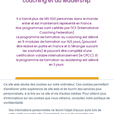
coaching et au leadership.
Il a formé plus de 145 000 personnes dans le monde
entier et est maintenant représenté en France.
Nos programmes sont certifiés par l'ICF (International
Coaching Federation).
Le programme de formation au coaching est délivré
en 5 modules de formation sur 14,5 jours, (pouvant
être réalisé en partie en France et à l'étranger suivant
les souhaits) et pouvant être complété d'une
certification valable internationalement (le CPCC). Et
le programme de formation au leadership est délivré
en 3 jours.
LES PROCHAINES DATES DE
Ce site web stocke des cookies sur votre ordinateur. Ces cookies permettent
FORMATION
d'améliorer votre expérience de site web et de fournir des services plus
personnalisés, à la fois sur ce site et via d'autres médias. Pour obtenir plus
d'informations sur les cookies que nous utilisons, consultez notre politique de
confidentialité.
Vos informations personnelles ne feront l'objet d'aucun suivi lors de
votre visite sur notre site. Cependant, en vue de respecter vos