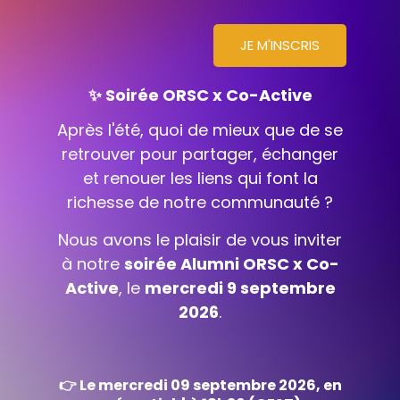
JE M'INSCRIS
✨ Soirée ORSC x Co-Active
Après l'été, quoi de mieux que de se
retrouver pour partager, échanger
et renouer les liens qui font la
richesse de notre communauté ?
Nous avons le plaisir de vous inviter
à notre
soirée Alumni ORSC x Co-
Active
, le
mercredi 9
septembre
2026
.
👉 Le mercredi 09 septembre 2026,
en